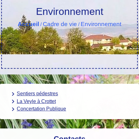
Environnement
Accueil
Cadre de vie
Environnement
/
/
keyboard_arrow_right
Sentiers pédestres
keyboard_arrow_right
La Veyle à Crottet
keyboard_arrow_right
Concertation Publique
Contacts