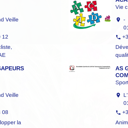
Vie 
 Veille
-
location_on
0
0 12
+3
phone
iste,
Déve
VAE
quali
SAPEURS
AS 
COM
Spor
 Veille
L
location_on
0
8 08
+3
phone
lopper la
Anim