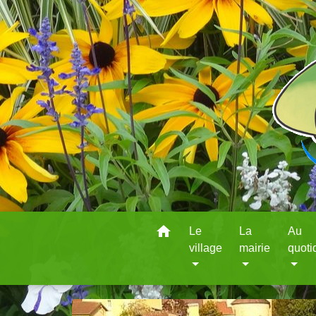
home
Le
La
Au
village
mairie
quoti