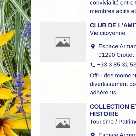
convivialité entre 
membres actifs et 
CLUB DE L'AMI
Vie citoyenne
Espace Armand
location_on
01290 Crottet
+33 3 85 31 5
phone
Offrir des momen
divertissement po
adhérents
COLLECTION E
HISTOIRE
Tourisme / Patrim
Espace Armand
location_on