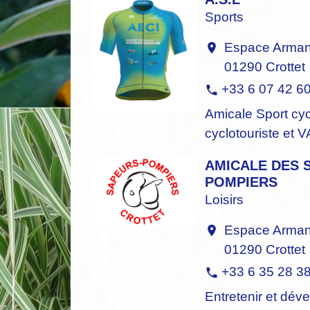
Sports
Espace Armand
location_on
01290 Crottet
+33 6 07 42 6
phone
Amicale Sport cycl
cyclotouriste et 
AMICALE DES 
POMPIERS
Loisirs
Espace Armand
location_on
01290 Crottet
+33 6 35 28 3
phone
Entretenir et déve