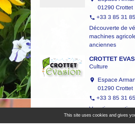
01290 Crottet
+33 3 85 31 8
phone
Découverte de vé
machines agricol
anciennes
CROTTET EVAS
Culture
Espace Armand
location_on
01290 Crottet
+33 3 85 31 6
phone
Vocation sportive,
This site uses cookies and gives you
et culturelle