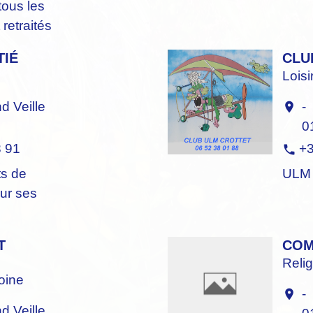
tous les
retraités
TIÉ
CLU
Loisi
 Veille
-
location_on
0
3 91
+3
phone
ts de
ULM
ur ses
T
COM
Relig
oine
-
location_on
 Veille