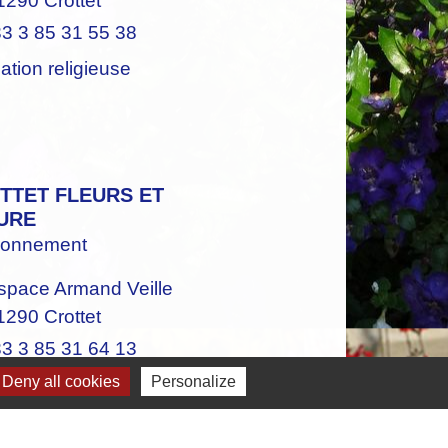
1290 Crottet
3 3 85 31 55 38
tion religieuse
TTET FLEURS ET
URE
ronnement
space Armand Veille
1290 Crottet
3 3 85 31 64 13
Deny all cookies
Personalize
rissement