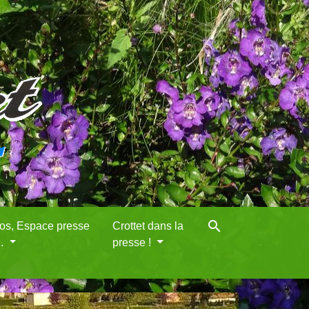
search
eos, Espace presse
Crottet dans la
..
presse !