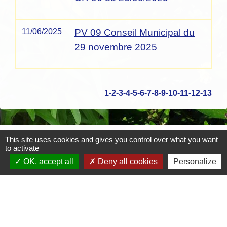
11/06/2025
PV 09 Conseil Municipal du
29 novembre 2025
1
-2
-3
-4
-5
-6
-7
-8
-9
-10
-11
-12
-13
Contacts
This site uses cookies and gives you control over what you want
to activate
Mairie de Crottet
OK, accept all
Deny all cookies
Personalize
Espace Armand Veille
01290 Crottet - FRANCE
+33 3 85 31 54 87
Contact par formulaire