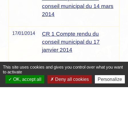
conseil municipal du 14 mars
2014
17/01/2014
CR 1 Compte rendu du
conseil municipal du 17
janvier 2014
This site uses cookies and gives you control over what you want
to activate
1
-2
-3
-4
-5
-6
-7
-8
-9
-10
-11
-12
-
13
OK, accept all
Deny all cookies
Personalize
Contacts
Mairie de Crottet
Espace Armand Veille