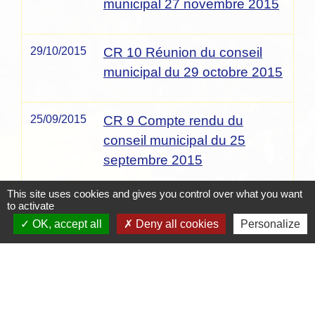
municipal 27 novembre 2015
29/10/2015
CR 10 Réunion du conseil
municipal du 29 octobre 2015
25/09/2015
CR 9 Compte rendu du
conseil municipal du 25
septembre 2015
This site uses cookies and gives you control over what you want
to activate
1
-2
-3
-4
-5
-6
-7
-8
-9
-10
-
11
-12
-13
OK, accept all
Deny all cookies
Personalize
Contacts