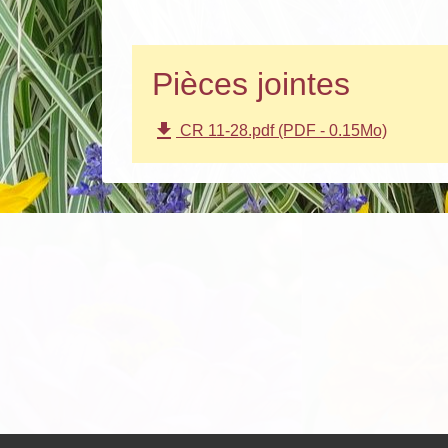
Pièces jointes
file_download
CR 11-28.pdf (PDF - 0.15Mo)