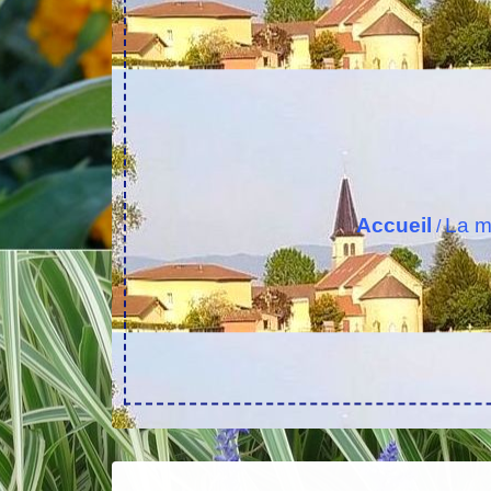
Accueil
La m
/