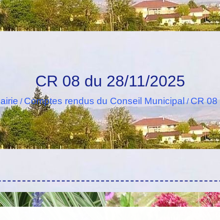
CR 08 du 28/11/2025
airie
Comptes rendus du Conseil Municipal
CR 08 
/
/