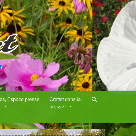
search
eos, Espace presse
Crottet dans la
..
presse !