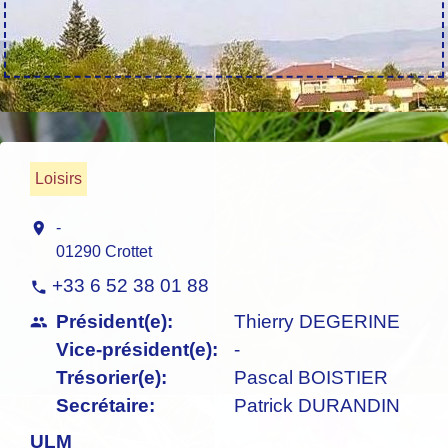
Loisirs
location_on
-
01290 Crottet
+33 6 52 38 01 88
phone
Président(e):
Thierry DEGERINE
people
Vice-président(e):
-
Trésorier(e):
Pascal BOISTIER
Secrétaire:
Patrick DURANDIN
ULM