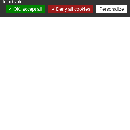
to activate
OK, accept all
Deny all cookies
Personalize
Contacts
Mairie de Crottet
Espace Armand Veille
01290 Crottet - FRANCE
+33 3 85 31 54 87
Contact par formulaire
Mentions légales
-
Politique de confidentialité
-
Accessibilité
-
Plan du site
-
Gestion des cookies