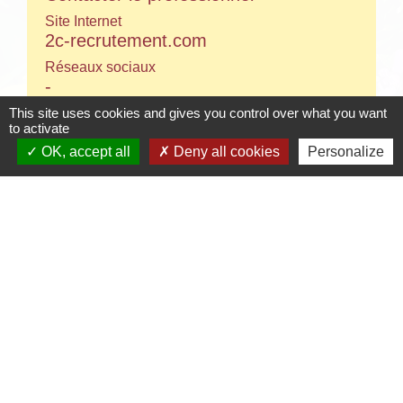
Site Internet
2c-recrutement.com
Réseaux sociaux
-
This site uses cookies and gives you control over what you want
to activate
OK, accept all
Deny all cookies
Personalize
Contacts
Mairie de Crottet
Espace Armand Veille
01290 Crottet - FRANCE
+33 3 85 31 54 87
Contact par formulaire