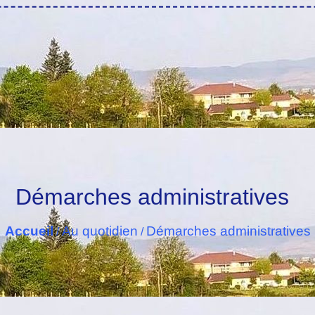
Démarches administratives
Accueil
Au quotidien
Démarches administratives
/
/