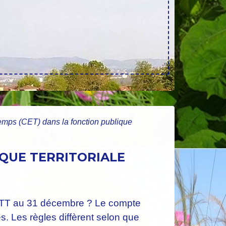
mps (CET) dans la fonction publique
QUE TERRITORIALE
e RTT au 31 décembre ? Le compte
s. Les règles diffèrent selon que