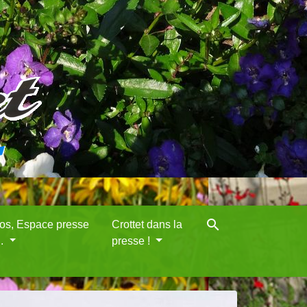
search
eos, Espace presse
Crottet dans la
..
presse !