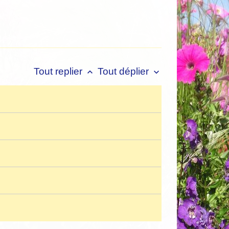
Tout replier
Tout déplier
keyboard_arrow_up
keyboard_arrow_down