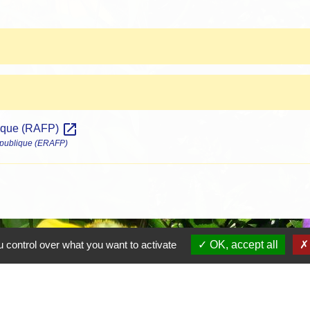
open_in_new
blique (RAFP)
n publique (ERAFP)
 control over what you want to activate
OK, accept all
Contacts
Mairie de Crottet
Espace Armand Veille