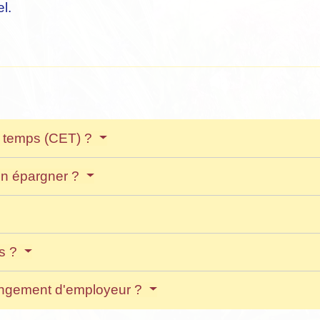
l.
e temps (CET) ?
n épargner ?
és ?
angement d'employeur ?