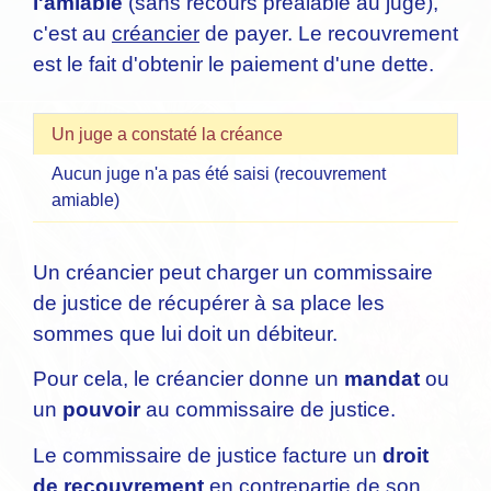
l'amiable
(sans recours préalable au juge),
c'est au
créancier
de payer. Le recouvrement
est le fait d'obtenir le paiement d'une dette.
Un juge a constaté la créance
Aucun juge n'a pas été saisi (recouvrement
amiable)
Un créancier peut charger un commissaire
de justice de récupérer à sa place les
sommes que lui doit un débiteur.
Pour cela, le créancier donne un
mandat
ou
un
pouvoir
au commissaire de justice.
Le commissaire de justice facture un
droit
de recouvrement
en contrepartie de son