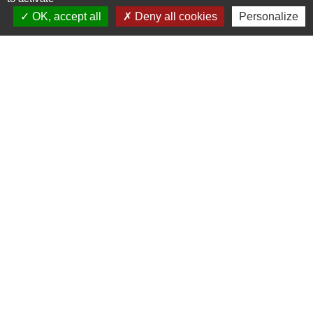
OK, accept all
Deny all cookies
Personalize
Signaler une erreur sur cette page
Contacts
Mairie de Crottet
Espace Armand Veille
01290 Crottet - FRANCE
+33 3 85 31 54 87
Contact par formulaire
Mentions légales
-
Politique de confidentialité
-