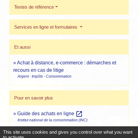
Textes de référence
Services en ligne et formulaires
Et aussi
Achat à distance, e-commerce : démarches et
recours en cas de litige
Argent - Impôts - Consommation
Pour en savoir plus
open_in_new
Guide des achats en ligne
Institut national de la consommation (INC)
open_in_new
Acheter sur internet en 10 questions-réponses
This site uses cookies and gives you control over what you want
Institut national de la consommation (INC)
to activate