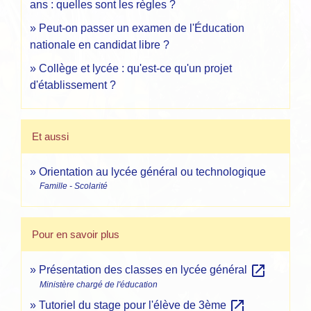
ans : quelles sont les règles ?
Peut-on passer un examen de l'Éducation
nationale en candidat libre ?
Collège et lycée : qu'est-ce qu'un projet
d'établissement ?
Et aussi
Orientation au lycée général ou technologique
Famille - Scolarité
Pour en savoir plus
open_in_new
Présentation des classes en lycée général
Ministère chargé de l'éducation
open_in_new
Tutoriel du stage pour l'élève de 3ème