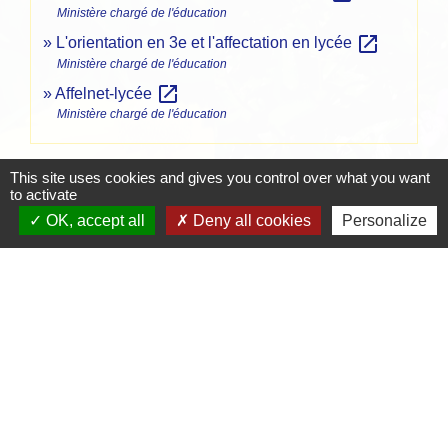
Ministère chargé de l'éducation
open_in_new
L'orientation en 3e et l'affectation en lycée
Ministère chargé de l'éducation
open_in_new
Affelnet-lycée
Ministère chargé de l'éducation
Signaler une erreur sur cette page
This site uses cookies and gives you control over what you want
to activate
OK, accept all
Deny all cookies
Personalize
Contacts
Mairie de Crottet
Espace Armand Veille
01290 Crottet - FRANCE
+33 3 85 31 54 87
Contact par formulaire