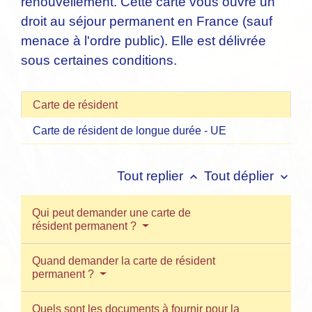
renouvellement. Cette carte vous ouvre un
droit au séjour permanent en France (sauf
menace à l'ordre public). Elle est délivrée
sous certaines conditions.
Carte de résident
Carte de résident de longue durée - UE
Tout replier
Tout déplier
keyboard_arrow_up
keyboard_arrow_down
Qui peut demander une carte de
résident permanent ?
Quand demander la carte de résident
permanent ?
Quels sont les documents à fournir pour la