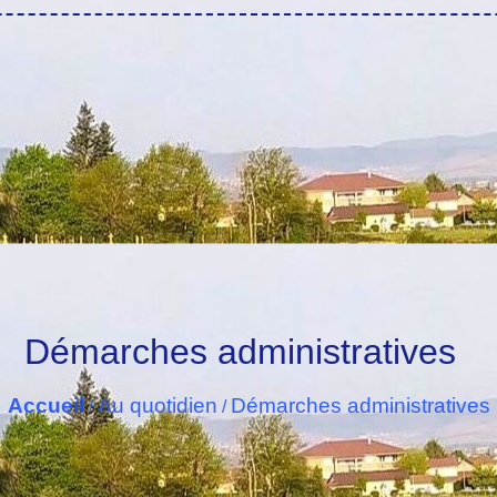
Démarches administratives
Accueil
Au quotidien
Démarches administratives
/
/