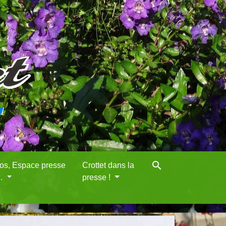
search
eos, Espace presse
Crottet dans la
..
presse !