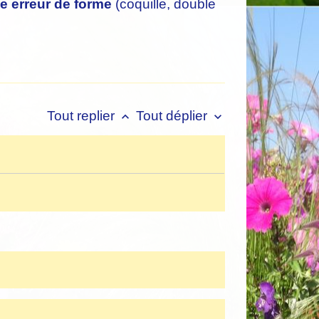
e erreur de forme
(coquille, double
Tout replier
Tout déplier
keyboard_arrow_up
keyboard_arrow_down