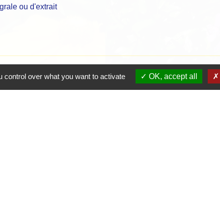
rale ou d'extrait
 control over what you want to activate
OK, accept all
Contacts
Mairie de Crottet
Espace Armand Veille
01290 Crottet - FRANCE
+33 3 85 31 54 87
Contact par formulaire