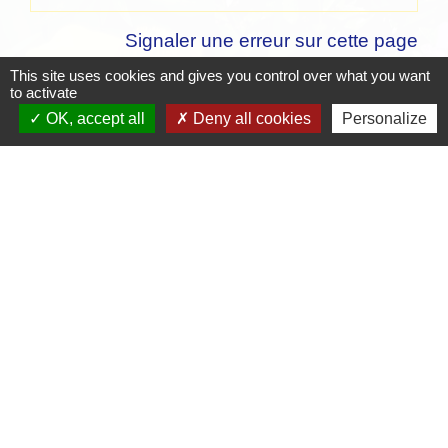
Signaler une erreur sur cette page
This site uses cookies and gives you control over what you want
to activate
OK, accept all
Deny all cookies
Personalize
Contacts
Mairie de Crottet
Espace Armand Veille
01290 Crottet - FRANCE
+33 3 85 31 54 87
Contact par formulaire
Mentions légales
-
Politique de confidentialité
-
-
-