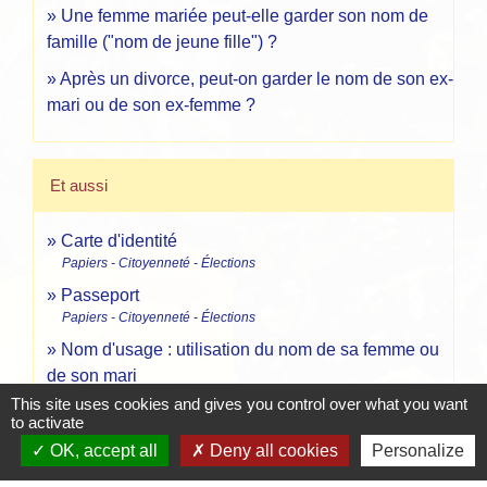
Une femme mariée peut-elle garder son nom de
famille ("nom de jeune fille") ?
Après un divorce, peut-on garder le nom de son ex-
mari ou de son ex-femme ?
Et aussi
Carte d'identité
Papiers - Citoyenneté - Élections
Passeport
Papiers - Citoyenneté - Élections
Nom d'usage : utilisation du nom de sa femme ou
de son mari
Papiers - Citoyenneté - Élections
This site uses cookies and gives you control over what you want
to activate
OK, accept all
Deny all cookies
Personalize
Signaler une erreur sur cette page