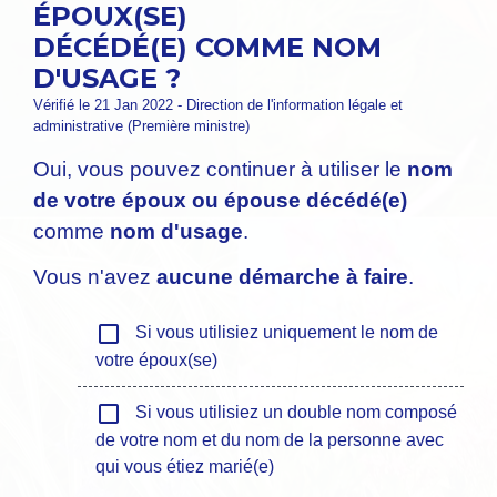
ÉPOUX(SE)
DÉCÉDÉ(E) COMME NOM
D'USAGE ?
Vérifié le 21 Jan 2022 - Direction de l'information légale et
administrative (Première ministre)
Oui, vous pouvez continuer à utiliser le
nom
de votre époux ou épouse décédé(e)
comme
nom d'usage
.
Vous n'avez
aucune démarche à faire
.
check_box_outline_blank
Si vous utilisiez uniquement le nom de
votre époux(se)
check_box_outline_blank
Si vous utilisiez un double nom composé
de votre nom et du nom de la personne avec
qui vous étiez marié(e)