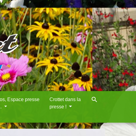
search
eos, Espace presse
Crottet dans la
..
presse !