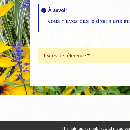
À savoir
info
vous n'avez pas le droit à une i
Textes de référence
This site uses cookies and gives you