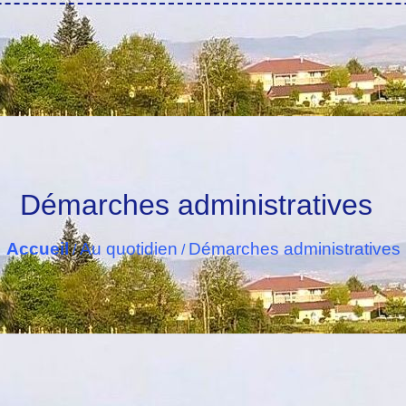
Démarches administratives
Accueil
Au quotidien
Démarches administratives
/
/