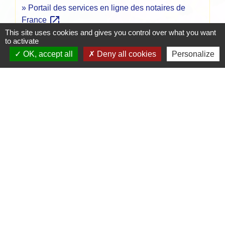
Portail des services en ligne des notaires de
open_in_new
France
Notaires de France
This site uses cookies and gives you control over what you want
to activate
open_in_new
Succession : l'indivision, c'est quoi ?
OK, accept all
Deny all cookies
Personalize
Ministère chargé de l'économie
Comment faire si...
J'organise ma succession
Signaler une erreur sur cette page
Contacts
Mairie de Crottet