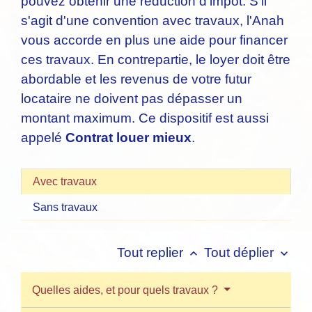
pouvez obtenir une réduction d'impôt. S'il
s'agit d'une convention avec travaux, l'Anah
vous accorde en plus une aide pour financer
ces travaux. En contrepartie, le loyer doit être
abordable et les revenus de votre futur
locataire ne doivent pas dépasser un
montant maximum. Ce dispositif est aussi
appelé
Contrat louer mieux
.
Avec travaux
Sans travaux
Tout replier
Tout déplier
keyboard_arrow_up
keyboard_arrow_down
Quelles aides, et pour quels travaux ?