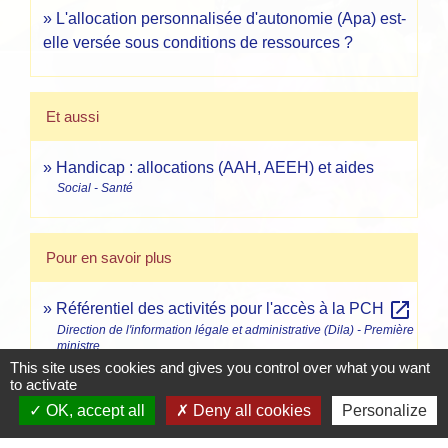
L'allocation personnalisée d'autonomie (Apa) est-
elle versée sous conditions de ressources ?
Et aussi
Handicap : allocations (AAH, AEEH) et aides
Social - Santé
Pour en savoir plus
open_in_new
Référentiel des activités pour l'accès à la PCH
Direction de l'information légale et administrative (Dila) - Première
ministre
This site uses cookies and gives you control over what you want
Prestation de compensation du handicap - Version
to activate
open_in_new
"facile à lire et à comprendre" (Falc)
OK, accept all
Deny all cookies
Personalize
Caisse nationale de solidarité pour l'autonomie (CNSA)