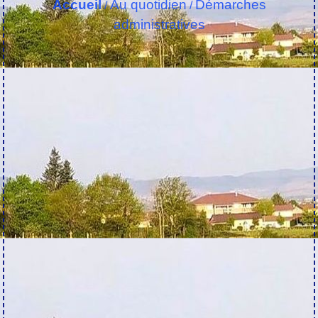
Accueil
Au quotidien
Démarches
/
/
administratives