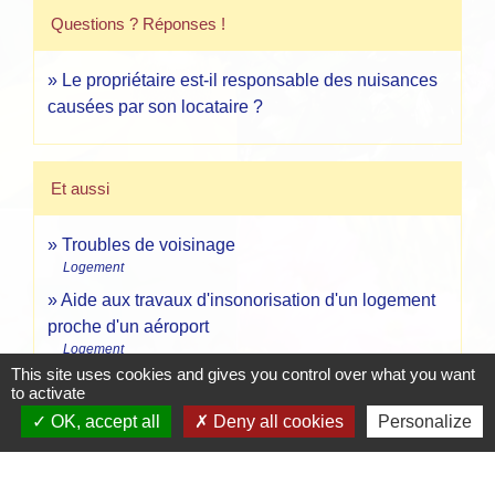
Questions ? Réponses !
Le propriétaire est-il responsable des nuisances
causées par son locataire ?
Et aussi
Troubles de voisinage
Logement
Aide aux travaux d'insonorisation d'un logement
proche d'un aéroport
Logement
This site uses cookies and gives you control over what you want
to activate
OK, accept all
Deny all cookies
Personalize
Pour en savoir plus
open_in_new
Confort et qualité d'usage dans les bâtiments