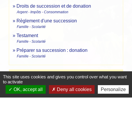
Droits de succession et de donation
Argent - Impôts - Consommation
Règlement d'une succession
Famille - Scolarité
Testament
Famille - Scolarité
Préparer sa succession : donation
Famille - Scolarité
Pour en savoir plus
This site uses cookies and gives you control over what you want
to activate
OK, accept all
Deny all cookies
Personalize
Portail des services en ligne des notaires de
open_in_new
France
Notaires de France
Signaler une erreur sur cette page