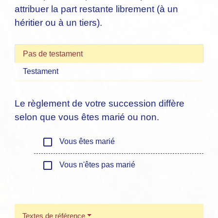
attribuer la part restante librement (à un
héritier ou à un tiers).
Pas de testament
Testament
Le règlement de votre succession diffère
selon que vous êtes marié ou non.
check_box_outline_blank
Vous êtes marié
check_box_outline_blank
Vous n'êtes pas marié
Textes de référence