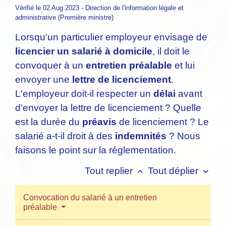
Vérifié le 02 Aug 2023 - Direction de l'information légale et
administrative (Première ministre)
Lorsqu'un particulier employeur envisage de
licencier un salarié à domicile
, il doit le
convoquer à un
entretien préalable
et lui
envoyer une
lettre de licenciement
.
L'employeur doit-il respecter un
délai
avant
d'envoyer la lettre de licenciement ? Quelle
est la durée du
préavis
de licenciement ? Le
salarié a-t-il droit à des
indemnités
? Nous
faisons le point sur la réglementation.
Tout replier
Tout déplier
keyboard_arrow_up
keyboard_arrow_down
Convocation du salarié à un entretien
préalable