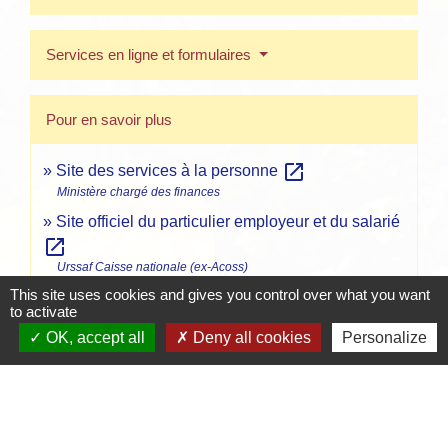
Services en ligne et formulaires
Pour en savoir plus
open_in_new
Site des services à la personne
Ministère chargé des finances
Site officiel du particulier employeur et du salarié
open_in_new
Urssaf Caisse nationale (ex-Acoss)
This site uses cookies and gives you control over what you want
to activate
Signaler une erreur sur cette page
OK, accept all
Deny all cookies
Personalize
Contacts