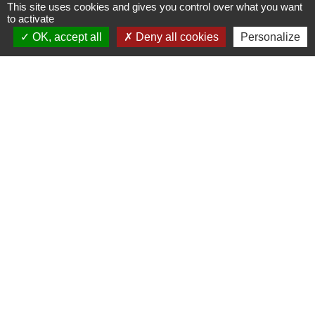
This site uses cookies and gives you control over what you want
to activate
OK, accept all
Deny all cookies
Personalize
Contacts
Mairie de Crottet
Espace Armand Veille
01290 Crottet - FRANCE
+33 3 85 31 54 87
Contact par formulaire
Mentions légales
-
Politique de confidentialité
-
Accessibilité
-
Plan du site
-
Gestion des cookies