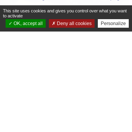
This site uses cookies and gives you control over what you want
to activate
OK, accept all
Deny all cookies
Personalize
Contacts
Mairie de Crottet
Espace Armand Veille
01290 Crottet - FRANCE
+33 3 85 31 54 87
Contact par formulaire
Mentions légales
-
Politique de confidentialité
-
Accessibilité
-
Plan du site
-
Gestion des cookies