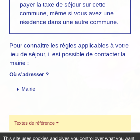
payer la taxe de séjour sur cette
commune, même si vous avez une
résidence dans une autre commune.
Pour connaître les règles applicables à votre
lieu de séjour, il est possible de contacter la
mairie :
Où s’adresser ?
arrow_right
Mairie
Textes de référence
This site uses cookies and gives you control over what you want