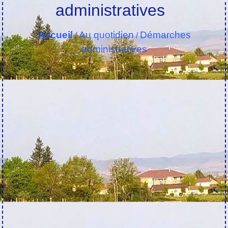
administratives
Accueil
Au quotidien
Démarches
/
/
administratives