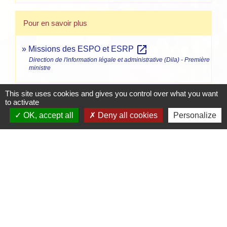
Pour en savoir plus
open_in_new
Missions des ESPO et ESRP
Direction de l'information légale et administrative (Dila) - Première
ministre
This site uses cookies and gives you control over what you want
to activate
Comment faire si...
OK, accept all
Deny all cookies
Personalize
Je suis en situation de handicap
Signaler une erreur sur cette page
Contacts