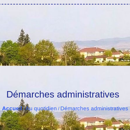
Démarches administratives
Accueil
Au quotidien
Démarches administratives
/
/