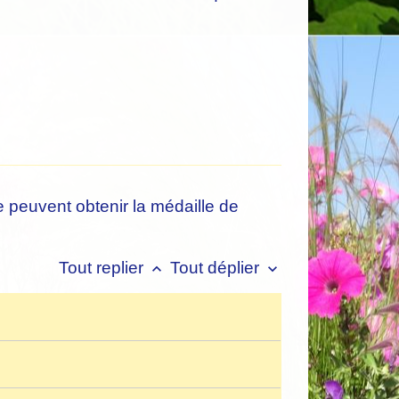
e peuvent obtenir la médaille de
Tout replier
Tout déplier
keyboard_arrow_up
keyboard_arrow_down