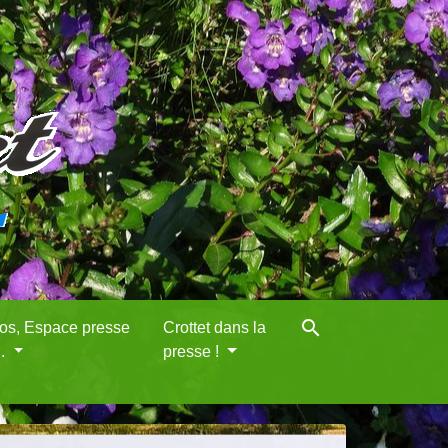
search
eos, Espace presse
Crottet dans la
..
presse !