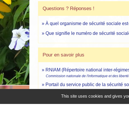
Questions ? Réponses !
À quel organisme de sécurité sociale est
Que signifie le numéro de sécurité social
Pour en savoir plus
RNIAM (Répertoire national inter-régimes
Commission nationale de l'informatique et des liberté
Portail du service public de la sécurité s
Ministère chargé des affaires sociales
This site uses cookies and gives you