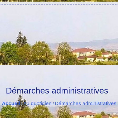
Démarches administratives
Accueil
Au quotidien
Démarches administratives
/
/