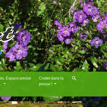
search
eos, Espace presse
Crottet dans la
..
presse !