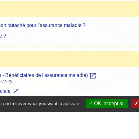
-on rattaché pour l'assurance maladie ?
e ?
open_in_new
 - Bénéficiaires de l'assurance maladie)
s (Cnil)
open_in_new
ociale
 control over what you want to activate
OK, accept all