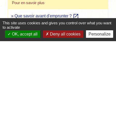
Pour en savoir plus
open_in_new
Que savoir avant d'emprunter ?
Autorité de contrôle prudentiel et de résolution (ACPR)
This site uses cookies and gives you control over what you want
to activate
open_in_new
Comprendre son contrat avant de signer
OK, accept all
Deny all cookies
Personalize
Autorité de contrôle prudentiel et de résolution (ACPR)
Signaler une erreur sur cette page
Contacts
Mairie de Crottet
Espace Armand Veille
01290 Crottet - FRANCE
+33 3 85 31 54 87