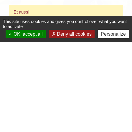
Et aussi
This site uses cookies and gives you control over what you want
to activate
Dirigeants et responsables d'une association
Fonctionnement d'une association
OK, accept all
Deny all cookies
Personalize
Signaler une erreur sur cette page
Contacts
Mairie de Crottet
Espace Armand Veille
01290 Crottet - FRANCE
+33 3 85 31 54 87
Contact par formulaire