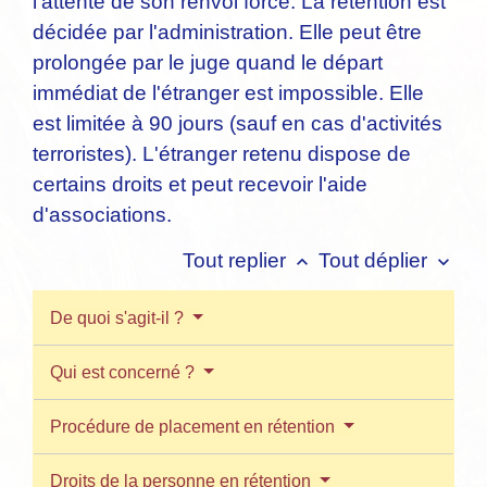
l'attente de son renvoi forcé. La rétention est
décidée par l'administration. Elle peut être
prolongée par le juge quand le départ
immédiat de l'étranger est impossible. Elle
est limitée à 90 jours (sauf en cas d'activités
terroristes). L'étranger retenu dispose de
certains droits et peut recevoir l'aide
d'associations.
Tout replier
Tout déplier
keyboard_arrow_up
keyboard_arrow_down
De quoi s'agit-il ?
Qui est concerné ?
Procédure de placement en rétention
Droits de la personne en rétention