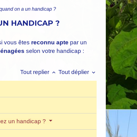
quand on a un handicap ?
UN HANDICAP ?
si vous êtes
reconnu apte
par un
énagées
selon votre handicap :
Tout replier
Tout déplier
keyboard_arrow_up
keyboard_arrow_down
vez un handicap ?