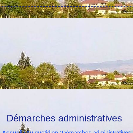
Démarches administratives
Accueil
Au quotidien
Démarches administratives
/
/