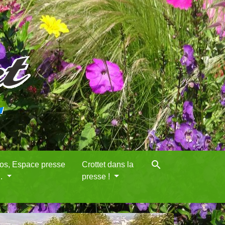
search
eos, Espace presse
Crottet dans la
..
presse !