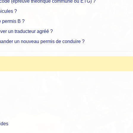
e code (épreuve théorique commune ou ETG) ?
icules ?
e permis B ?
ver un traducteur agréé ?
emander un nouveau permis de conduire ?
ides