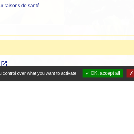
ur raisons de santé
open_in_new
?
 control over what you want to activate
OK, accept all
open_in_new
e au handicap
open_in_new
nnovation mobilité handicap (CEREMH)
ap