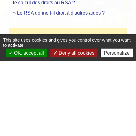
le calcul des droits au RSA ?
Le RSA donne t-il droit à d'autres aides ?
Pour en savoir plus
This site uses cookies and gives you control over what you want
to activate
open_in_new
Revenu de solidarité active (RSA)
OK, accept all
Deny all cookies
Personalize
Ministère chargé des affaires sociales
Signaler une erreur sur cette page
Contacts
Mairie de Crottet
Espace Armand Veille