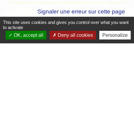
Signaler une erreur sur cette page
This site uses cookies and gives you control over what you want
to activate
OK, accept all
Deny all cookies
Personalize
Contacts
Mairie de Crottet
Espace Armand Veille
01290 Crottet - FRANCE
+33 3 85 31 54 87
Contact par formulaire
Mentions légales
-
Politique de confidentialité
-
Accessibilité
-
Plan du site
-