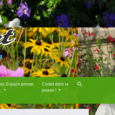
search
eos, Espace presse
Crottet dans la
..
presse !