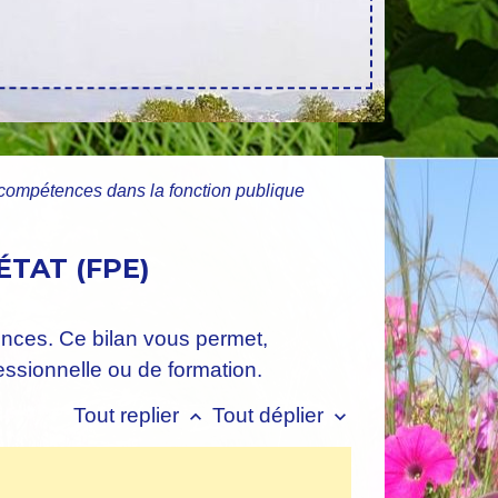
 compétences dans la fonction publique
TAT (FPE)
ences. Ce bilan vous permet,
essionnelle ou de formation.
Tout replier
Tout déplier
keyboard_arrow_up
keyboard_arrow_down