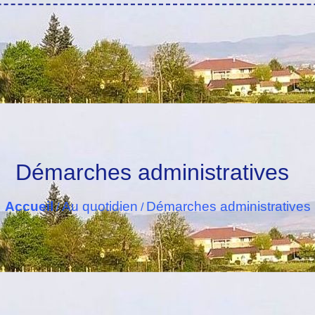
Démarches administratives
Accueil
Au quotidien
Démarches administratives
/
/