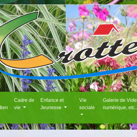
Cadre de
Enfance et
Vie
Galerie de Vid
dien
vie
Jeunesse
sociale
numérique, etc.