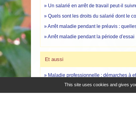
Un salarié en arrêt de travail peut-il suiv
Quels sont les droits du salarié dont le c
Arrêt maladie pendant le préavis : quel
Arrêt maladie pendant la période d'essai :
Et aussi
Maladie professionnelle : démarches à ef
Travail - Formation
This site uses cookies and gives you
Accident du travail : démarches à effectu
Travail - Formation
Pour en savoir plus
open_in_new
Attestation de salaire