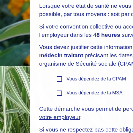
Lorsque votre état de santé ne vous 
possible, par tous moyens : soit par or
Si votre convention collective ou acc
l'employeur dans les 4
8 heures
suiva
Vous devez justifier cette information
médecin traitant
précisant les dates 
organisme de Sécurité sociale (
CPA
check_box_outline_blank
Vous dépendez de la CPAM
check_box_outline_blank
Vous dépendez de la MSA
Cette démarche vous permet de per
votre employeur
.
Si vous ne respectez pas cette oblig