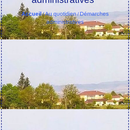
Accueil
Au quotidien
Démarches
/
/
administratives