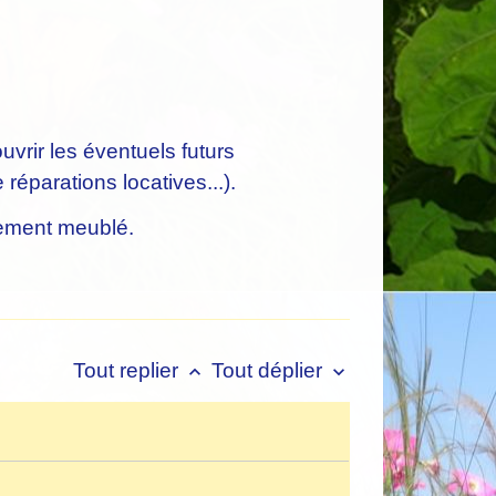
uvrir les éventuels futurs
éparations locatives...).
ogement meublé.
Tout replier
Tout déplier
keyboard_arrow_up
keyboard_arrow_down