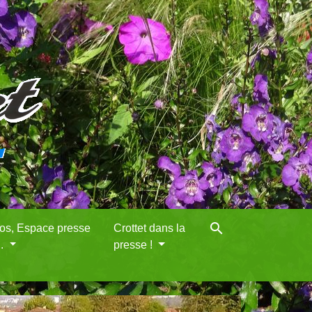
search
eos, Espace presse
Crottet dans la
..
presse !