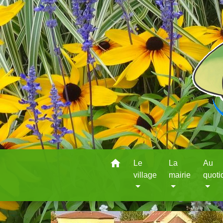
home
Le
La
Au
village
mairie
quoti