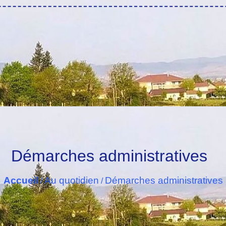
Démarches administratives
Accueil
Au quotidien
Démarches administratives
/
/