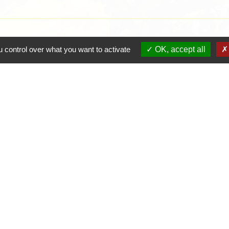
 control over what you want to activate
OK, accept all
Contacts
Mairie de Crottet
Espace Armand Veille
01290 Crottet - FRANCE
+33 3 85 31 54 87
Contact par formulaire
tique de confidentialité
-
Accessibilité
-
Plan du site