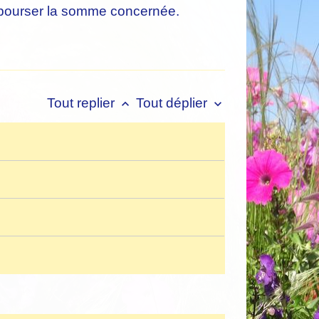
embourser la somme concernée.
Tout replier
Tout déplier
keyboard_arrow_up
keyboard_arrow_down