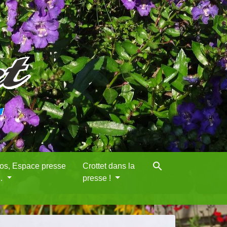
search
eos, Espace presse
Crottet dans la
..
presse !