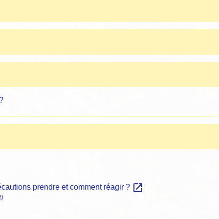
?
open_in_new
précautions prendre et comment réagir ?
R)