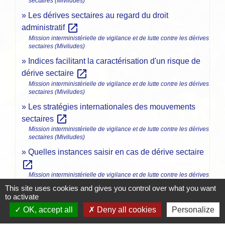
sectaires (Miviludes)
Les dérives sectaires au regard du droit
open_in_new
administratif
Mission interministérielle de vigilance et de lutte contre les dérives
sectaires (Miviludes)
Indices facilitant la caractérisation d'un risque de
open_in_new
dérive sectaire
Mission interministérielle de vigilance et de lutte contre les dérives
sectaires (Miviludes)
Les stratégies internationales des mouvements
open_in_new
sectaires
Mission interministérielle de vigilance et de lutte contre les dérives
sectaires (Miviludes)
Quelles instances saisir en cas de dérive sectaire
open_in_new
Mission interministérielle de vigilance et de lutte contre les dérives
sectaires (Miviludes)
This site uses cookies and gives you control over what you want
to activate
La protection des mineurs contre les dérives
open_in_new
OK, accept all
Deny all cookies
Personalize
sectaires
Mission interministérielle de vigilance et de lutte contre les dérives