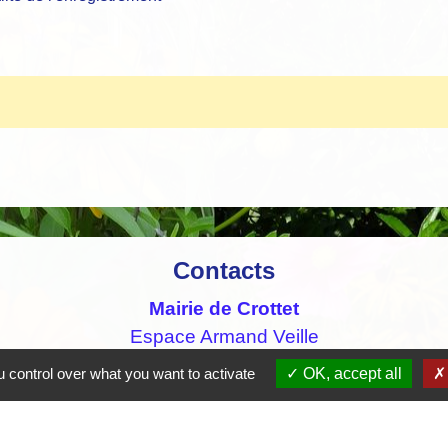
Contacts
Mairie de Crottet
Espace Armand Veille
01290 Crottet - FRANCE
 control over what you want to activate
OK, accept all
+33 3 85 31 54 87
Contact par formulaire