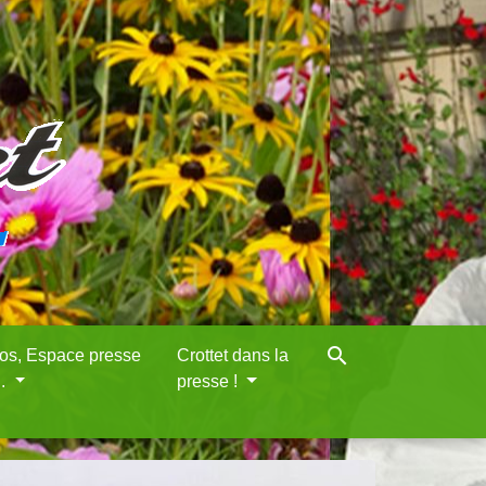
search
eos, Espace presse
Crottet dans la
..
presse !