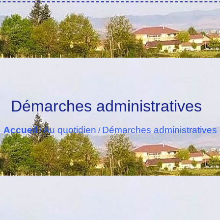
Démarches administratives
Accueil
Au quotidien
Démarches administratives
/
/