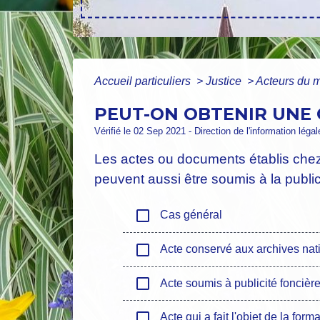
Accueil particuliers
>
Justice
>
Acteurs du m
PEUT-ON OBTENIR UNE C
Vérifié le 02 Sep 2021 - Direction de l'information léga
Les actes ou documents établis chez 
peuvent aussi être soumis à la publi
check_box_outline_blank
Cas général
check_box_outline_blank
Acte conservé aux archives nat
check_box_outline_blank
Acte soumis à publicité foncièr
check_box_outline_blank
Acte qui a fait l'objet de la form