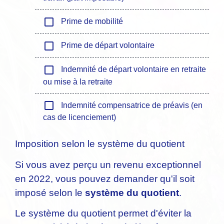
check_box_outline_blank
Prime de mobilité
check_box_outline_blank
Prime de départ volontaire
check_box_outline_blank
Indemnité de départ volontaire en retraite
ou mise à la retraite
check_box_outline_blank
Indemnité compensatrice de préavis (en
cas de licenciement)
Imposition selon le système du quotient
Si vous avez perçu un revenu exceptionnel
en 2022, vous pouvez demander qu'il soit
imposé selon le
système du quotient
.
Le système du quotient permet d'éviter la