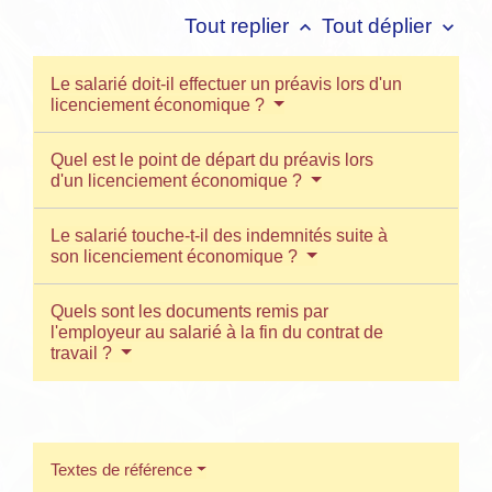
Tout replier
Tout déplier
keyboard_arrow_up
keyboard_arrow_down
Le salarié doit-il effectuer un préavis lors d'un
licenciement économique ?
Quel est le point de départ du préavis lors
d'un licenciement économique ?
Le salarié touche-t-il des indemnités suite à
son licenciement économique ?
Quels sont les documents remis par
l'employeur au salarié à la fin du contrat de
travail ?
Textes de référence