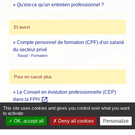
Qu'est-ce qu'un entretien professionnel ?
Et aussi
Compte personnel de formation (CPF) d'un salarié
du secteur privé
Travail - Formation
Pour en savoir plus
Le Conseil en évolution professionnelle (CEP)
open_in_new
dans la FPH
Association nationale pour la formation du personnel hospitalier
This site uses cookies and gives you control over what you want
(ANFH)
to activate
open_in_new
Le conseiller en mobilité-carrière
OK, accept all
Deny all cookies
Personalize
Direction générale de l'administration et de la fonction publique
(DGAFP)