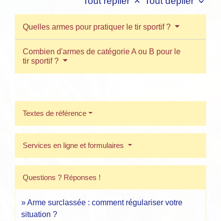
Tout replier
Tout déplier
keyboard_arrow_up
keyboard_arrow_down
Quelles armes pour pratiquer le tir sportif ?
Combien d'armes de catégorie A ou B pour le
tir sportif ?
Textes de référence
Services en ligne et formulaires
Questions ? Réponses !
Arme surclassée : comment régulariser votre
situation ?