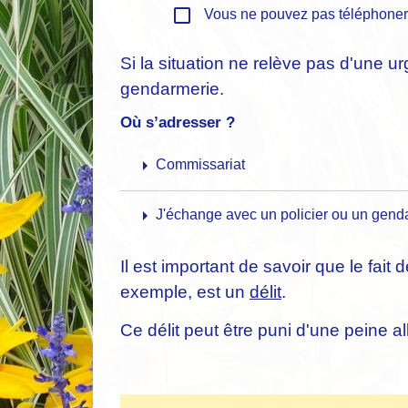
check_box_outline_blank
Vous ne pouvez pas téléphoner
Si la situation ne relève pas d'une 
gendarmerie.
Où s’adresser ?
arrow_right
Commissariat
arrow_right
J'échange avec un policier ou un gen
Il est important de savoir que le fait
exemple, est un
délit
.
Ce délit peut être puni d'une peine a