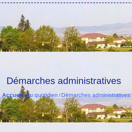
Démarches administratives
Accueil
Au quotidien
Démarches administratives
/
/