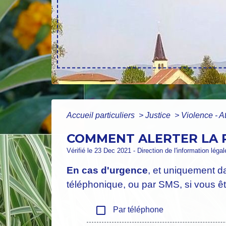
Accueil particuliers
>
Justice
>
Violence - At
COMMENT ALERTER LA P
Vérifié le 23 Dec 2021 - Direction de l'information léga
En cas d'urgence
, et uniquement da
téléphonique, ou par SMS, si vous ête
check_box_outline_blank
Par téléphone