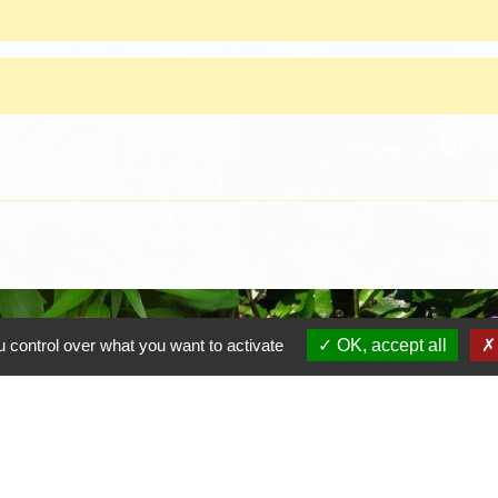
 control over what you want to activate
OK, accept all
Contacts
Mairie de Crottet
Espace Armand Veille
01290 Crottet - FRANCE
+33 3 85 31 54 87