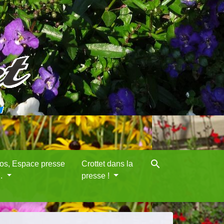
search
eos, Espace presse
Crottet dans la
..
presse !