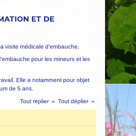
RMATION ET DE
 la visite médicale d'embauche.
l'embauche pour les mineurs et les
ravail. Elle a notamment pour objet
mum de 5 ans.
Tout replier
Tout déplier
keyboard_arrow_up
keyboard_arrow_down