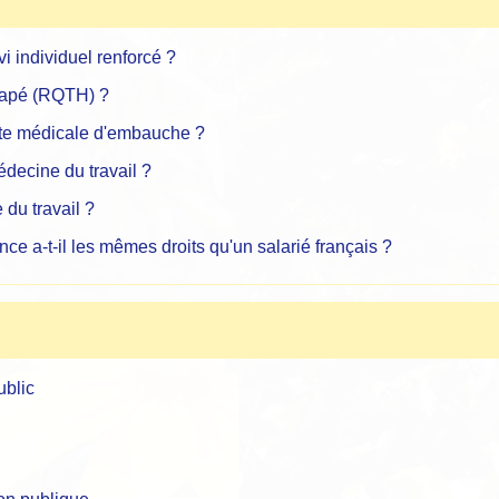
vi individuel renforcé ?
capé (RQTH) ?
isite médicale d'embauche ?
médecine du travail ?
 du travail ?
ce a-t-il les mêmes droits qu'un salarié français ?
ublic