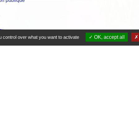
ion publique
é
P)
 control over what you want to activate
OK, accept all
e
Contacts
Mairie de Crottet
Espace Armand Veille
01290 Crottet - FRANCE