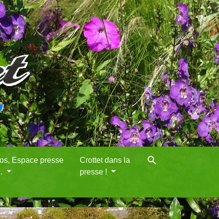
search
eos, Espace presse
Crottet dans la
..
presse !