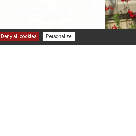
Deny all cookies
Personalize
Signaler une erreur sur cette page