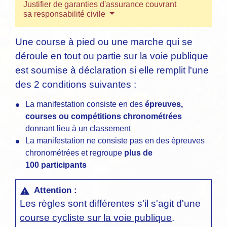
Justifier de garanties d'assurance couvrant
sa responsabilité civile
Une course à pied ou une marche qui se
déroule en tout ou partie sur la voie publique
est soumise à déclaration si elle remplit l'une
des 2 conditions suivantes :
La manifestation consiste en des
épreuves,
courses ou compétitions chronométrées
donnant lieu à un classement
La manifestation ne consiste pas en des épreuves
chronométrées et regroupe
plus de
100 participants
Attention :
warning
Les règles sont différentes s'il s'agit d'une
course cycliste sur la voie publique
.